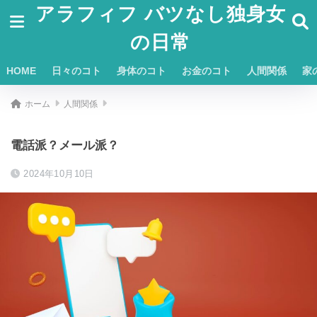
アラフィフ バツなし独身女
の日常
HOME
日々のコト
身体のコト
お金のコト
人間関係
家
ホーム
人間関係
電話派？メール派？
2024年10月10日