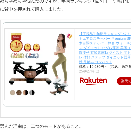
めちゃめちゃ悩んだのですが、年間ランキング1位＆口コミ高評価
に背中を押されて購入しました。
【正規品】年間ランキング1位！
トエアロステッパー Premium SP-
木目調ステッパー 静音 ウォーキ
ン ダイエット ながら運動 美脚 
腹痩せ 有酸素運動 ツイスト 宅ト
レ 体幹 ステップ ダイエット器具
焼 足踏み コンパクト
価格：19,980円～（税込、送料
25/9/27時点)
楽天
選んだ理由は、二つのモードがあること。