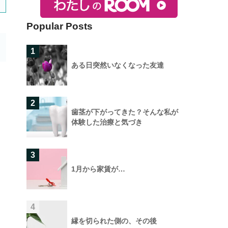
Popular Posts
1
ある日突然いなくなった友達
2
歯茎が下がってきた？そんな私が
体験した治療と気づき
3
1月から家賃が…
4
し
縁を切られた側の、その後