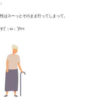
」
性はスーっとそのまま行ってしまって。
；ω；`)ｳｩｩ