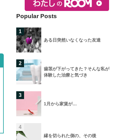
Popular Posts
1
ある日突然いなくなった友達
2
歯茎が下がってきた？そんな私が
体験した治療と気づき
3
1月から家賃が…
4
縁を切られた側の、その後