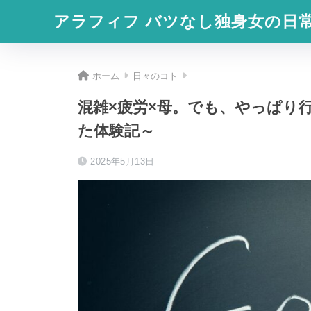
アラフィフ バツなし独身女の日
ホーム
日々のコト
混雑×疲労×母。でも、やっぱり
た体験記～
2025年5月13日