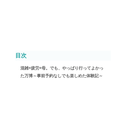
目次
混雑×疲労×母。でも、やっぱり行ってよかっ
た万博～事前予約なしでも楽しめた体験記～