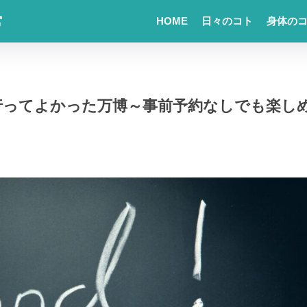
常
HOME
日々のコト
身体の
行ってよかった万博～事前予約なしでも楽し