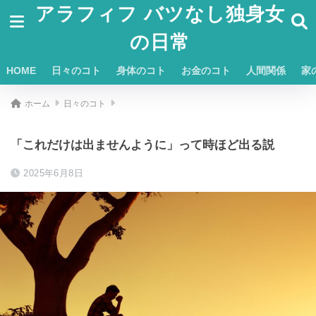
アラフィフ バツなし独身女
の日常
HOME
日々のコト
身体のコト
お金のコト
人間関係
家
ホーム
日々のコト
「これだけは出ませんように」って時ほど出る説
2025年6月8日