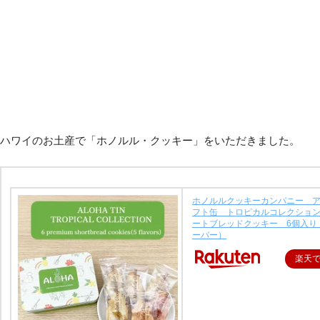
ハワイのお土産で「ホノルル・クッキー」をいただきました。
ホノルルクッキーカンパニー 
フト缶 トロピカルコレクショ
ートブレッドクッキー 6個入り
ーバー）
楽天