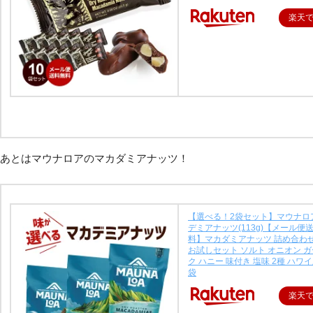
楽天
あとはマウナロアのマカダミアナッツ！
【選べる！2袋セット】マウナロ
デミアナッツ(113g)【メール便
料】マカダミアナッツ 詰め合わせ
お試しセット ソルト オニオン 
ク ハニー 味付き 塩味 2種 ハワ
袋
楽天