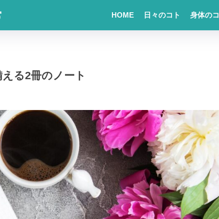
常
HOME
日々のコト
身体の
備える2冊のノート