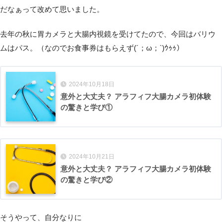
だなぁって改めて思いました。
去年の秋に胃カメラと大腸内視鏡を受けてたので、今回はバリウ
ムはパス。（なのでお食事券はもらえず(´；ω；`)ｳｩｩ）
2024年10月18日
意外と大丈夫？ アラフィフ大腸カメラ初体験
の驚きと学び①
2024年10月21日
意外と大丈夫？ アラフィフ大腸カメラ初体験
の驚きと学び②
そうやって、自分なりに