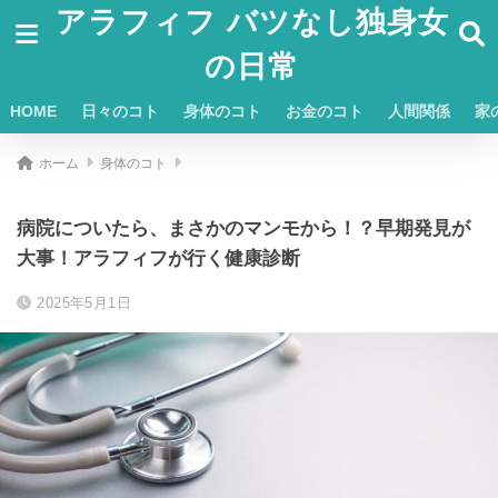
アラフィフ バツなし独身女
の日常
HOME
日々のコト
身体のコト
お金のコト
人間関係
家
ホーム
身体のコト
病院についたら、まさかのマンモから！？早期発見が
大事！アラフィフが行く健康診断
2025年5月1日