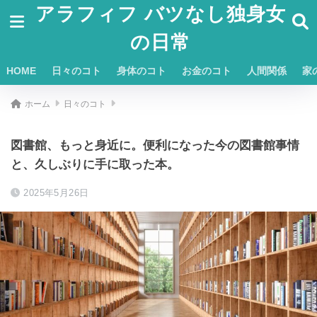
アラフィフ バツなし独身女
の日常
HOME
日々のコト
身体のコト
お金のコト
人間関係
家
ホーム
日々のコト
図書館、もっと身近に。便利になった今の図書館事情
と、久しぶりに手に取った本。
2025年5月26日