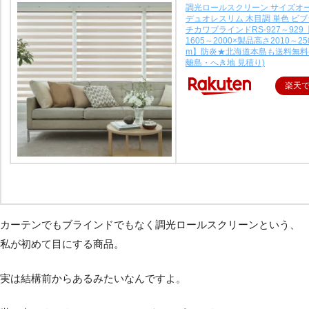
調光ロールスクリーン サイズオ
デュオレスリム 木目調 単色 ビ
チカワブラインドRS-927～92
1605～2000×製品高さ2010～25
m】防炎★北海道本島も送料無料
離島・へき地 見積り)
楽天
カーテンでもブラインドでもなく調光ロールスクリーンという、
私が初めて目にする商品。
実は結構前からあるみたいなんですよ。