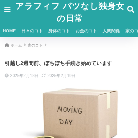
アラフィフ バツなし独身女
の日常
HOME
日々のコト
身体のコト
お金のコト
人間関係
家の
ホーム
家のコト
引越し2週間前、ぼちぼち手続き始めています
2025年2月18日
2025年2月19日