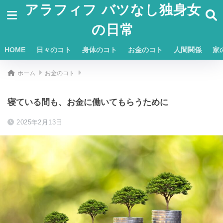
アラフィフ バツなし独身女
の日常
HOME
日々のコト
身体のコト
お金のコト
人間関係
家
ホーム
お金のコト
寝ている間も、お金に働いてもらうために
2025年2月13日