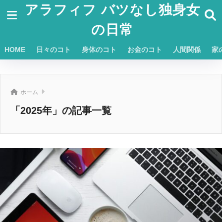
アラフィフ バツなし独身女
の日常
HOME
日々のコト
身体のコト
お金のコト
人間関係
家
ホーム
「2025年」の記事一覧